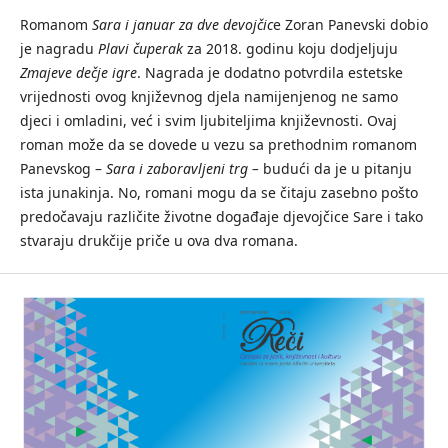
Romanom
Sara i januar za dve devojčic
e Zoran Panevski dobio
je nagradu
Plavi čuperak
za 2018. godinu koju dodjeljuju
Zmajeve dečje igre
. Nagrada je dodatno potvrdila estetske
vrijednosti ovog književnog djela namijenjenog ne samo
djeci i omladini, već i svim ljubiteljima književnosti. Ovaj
roman može da se dovede u vezu sa prethodnim romanom
Panevskog –
Sara i zaboravljeni trg –
budući da je u pitanju
ista junakinja. No, romani mogu da se čitaju zasebno pošto
predočavaju različite životne događaje djevojčice Sare i tako
stvaraju drukčije priče u ova dva romana.